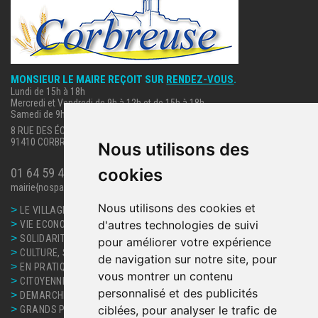
MONSIEUR LE MAIRE REÇOIT SUR
RENDEZ-VOUS
.
Lundi de 15h à 18h
Mercredi et Vendredi de 9h à 12h et de 15h à 18h
Samedi de 9h à 12h.
8 RUE DES ÉCOLES
91410 CORBREUSE
Nous utilisons des
cookies
01 64 59 40 63
mairie{nospam}corbreuse.fr
Nous utilisons des cookies et
>
LE VILLAGE
>
d'autres technologies de suivi
VIE ECONOMIQUE
>
SOLIDARITE, SANTE
pour améliorer votre expérience
>
CULTURE, SPORT ET LOISIRS
de navigation sur notre site, pour
>
EN PRATIQUE
vous montrer un contenu
>
CITOYENNETE
personnalisé et des publicités
>
DEMARCHES ET SERVICES
>
ciblées, pour analyser le trafic de
GRANDS PROJETS