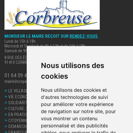
MONSIEUR LE MAIRE REÇOIT SUR
RENDEZ-VOUS
.
Lundi de 15h à 18h
Mercredi et Vendredi de 9h à 12h et de 15h à 18h
Samedi de 9h à 12h.
8 RUE DES ÉCOLES
91410 CORBREUSE
Nous utilisons des
cookies
01 64 59 40 63
mairie{nospam}corbreuse.fr
Nous utilisons des cookies et
>
LE VILLAGE
>
d'autres technologies de suivi
VIE ECONOMIQUE
>
SOLIDARITE, SANTE
pour améliorer votre expérience
>
CULTURE, SPORT ET LOISIRS
de navigation sur notre site, pour
>
EN PRATIQUE
vous montrer un contenu
>
CITOYENNETE
personnalisé et des publicités
>
DEMARCHES ET SERVICES
>
ciblées, pour analyser le trafic de
GRANDS PROJETS