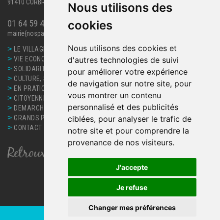
91410 CORBREUSE
Nous utilisons des
cookies
01 64 59 40 63
mairie{nospam}corbreuse.fr
Nous utilisons des cookies et
>
LE VILLAGE
>
d'autres technologies de suivi
VIE ECONOMIQUE
>
SOLIDARITE, SANTE
pour améliorer votre expérience
>
CULTURE, SPORT ET LOISIRS
de navigation sur notre site, pour
>
EN PRATIQUE
vous montrer un contenu
>
CITOYENNETE
personnalisé et des publicités
>
DEMARCHES ET SERVICES
>
ciblées, pour analyser le trafic de
GRANDS PROJETS
>
CONTACT
notre site et pour comprendre la
provenance de nos visiteurs.
J'accepte
Je refuse
Changer mes préférences
©
MAIRIE DE CORBREUSE 2026