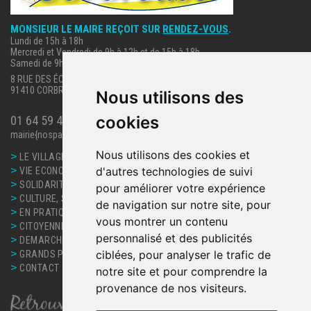
MONSIEUR LE MAIRE REÇOIT SUR
RENDEZ-VOUS
.
Lundi de 15h à 18h
Mercredi et Vendredi de 9h à 12h et de 15h à 18h
Samedi de 9h à 12h.
8 RUE DES ÉCOLES
91410 CORBREUSE
Nous utilisons des
cookies
01 64 59 40 63
mairie{nospam}corbreuse.fr
Nous utilisons des cookies et
>
LE VILLAGE
>
d'autres technologies de suivi
VIE ECONOMIQUE
>
SOLIDARITE, SANTE
pour améliorer votre expérience
>
CULTURE, SPORT ET LOISIRS
de navigation sur notre site, pour
>
EN PRATIQUE
vous montrer un contenu
>
CITOYENNETE
personnalisé et des publicités
>
DEMARCHES ET SERVICES
>
ciblées, pour analyser le trafic de
GRANDS PROJETS
>
CONTACT
notre site et pour comprendre la
provenance de nos visiteurs.