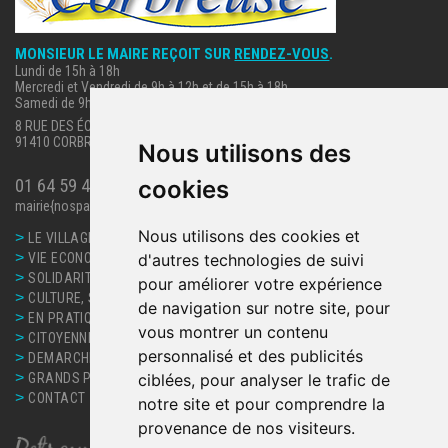
MONSIEUR LE MAIRE REÇOIT SUR
RENDEZ-VOUS
.
Lundi de 15h à 18h
Mercredi et Vendredi de 9h à 12h et de 15h à 18h
Samedi de 9h à 12h.
8 RUE DES ÉCOLES
91410 CORBREUSE
Nous utilisons des
cookies
01 64 59 40 63
mairie{nospam}corbreuse.fr
Nous utilisons des cookies et
>
LE VILLAGE
>
d'autres technologies de suivi
VIE ECONOMIQUE
>
SOLIDARITE, SANTE
pour améliorer votre expérience
>
CULTURE, SPORT ET LOISIRS
de navigation sur notre site, pour
>
EN PRATIQUE
vous montrer un contenu
>
CITOYENNETE
personnalisé et des publicités
>
DEMARCHES ET SERVICES
>
ciblées, pour analyser le trafic de
GRANDS PROJETS
>
CONTACT
notre site et pour comprendre la
provenance de nos visiteurs.