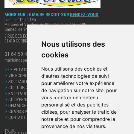
MONSIEUR LE MAIRE REÇOIT SUR
RENDEZ-VOUS
.
Lundi de 15h à 18h
Mercredi et Vendredi de 9h à 12h et de 15h à 18h
Samedi de 9h à 12h.
8 RUE DES ÉCOLES
91410 CORBREUSE
Nous utilisons des
cookies
01 64 59 40 63
mairie{nospam}corbreuse.fr
Nous utilisons des cookies et
>
LE VILLAGE
>
d'autres technologies de suivi
VIE ECONOMIQUE
>
SOLIDARITE, SANTE
pour améliorer votre expérience
>
CULTURE, SPORT ET LOISIRS
de navigation sur notre site, pour
>
EN PRATIQUE
vous montrer un contenu
>
CITOYENNETE
personnalisé et des publicités
>
DEMARCHES ET SERVICES
>
ciblées, pour analyser le trafic de
GRANDS PROJETS
>
CONTACT
notre site et pour comprendre la
provenance de nos visiteurs.