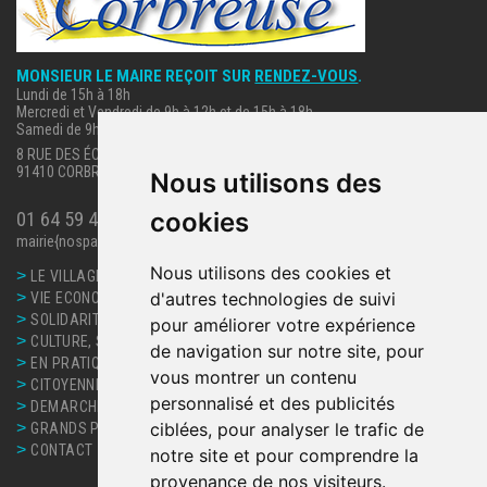
MONSIEUR LE MAIRE REÇOIT SUR
RENDEZ-VOUS
.
Lundi de 15h à 18h
Mercredi et Vendredi de 9h à 12h et de 15h à 18h
Samedi de 9h à 12h.
8 RUE DES ÉCOLES
91410 CORBREUSE
Nous utilisons des
cookies
01 64 59 40 63
mairie{nospam}corbreuse.fr
Nous utilisons des cookies et
>
LE VILLAGE
>
d'autres technologies de suivi
VIE ECONOMIQUE
>
SOLIDARITE, SANTE
pour améliorer votre expérience
>
CULTURE, SPORT ET LOISIRS
de navigation sur notre site, pour
>
EN PRATIQUE
vous montrer un contenu
>
CITOYENNETE
personnalisé et des publicités
>
DEMARCHES ET SERVICES
>
ciblées, pour analyser le trafic de
GRANDS PROJETS
>
CONTACT
notre site et pour comprendre la
provenance de nos visiteurs.